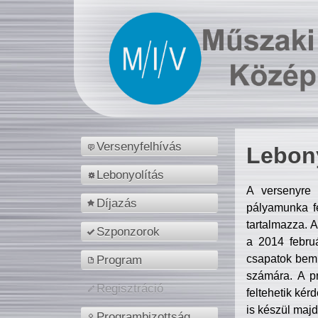
Versenyfelhívás
Lebony
Lebonyolítás
A versenyre 
Díjazás
pályamunka fe
tartalmazza. 
Szponzorok
a 2014 febr
csapatok bemu
Program
számára. A p
Regisztráció
feltehetik kér
is készül majd
Programbizottság