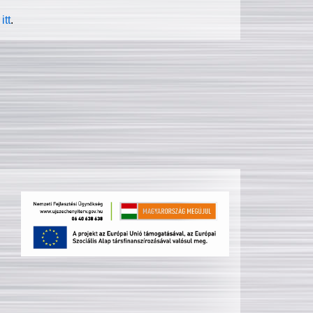
itt
.