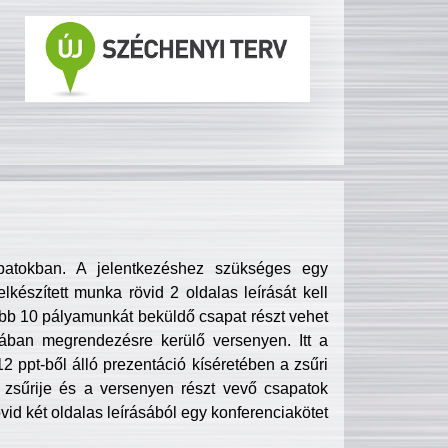
patokban. A jelentkezéshez szükséges egy
lkészített munka rövid 2 oldalas leírását kell
obb 10 pályamunkát beküldő csapat részt vehet
ában megrendezésre kerülő versenyen. Itt a
 ppt-ből álló prezentáció kíséretében a zsűri
zsűrije és a versenyen részt vevő csapatok
övid két oldalas leírásából egy konferenciakötet