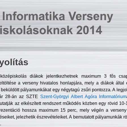
olítás
középiskolás diákok jelentkezhetnek maximum 3 fős csa
ltöltése a verseny hivatalos honlapjára, mely a diákok által e
A beküldött pályamunkákat egy négytagú zsűri pontozza. A legj
uár 28-án az SZTE
Szent-Györgyi Albert Agóra Informatórium
tatják az elkészített rendszert működés közben egy rövid 10-12
rezentáció hossza maximum 15 perc, mely végén a verseny 
déseiket, jelezhetik észrevételeiket. A bemutatott pályamunkák r
.