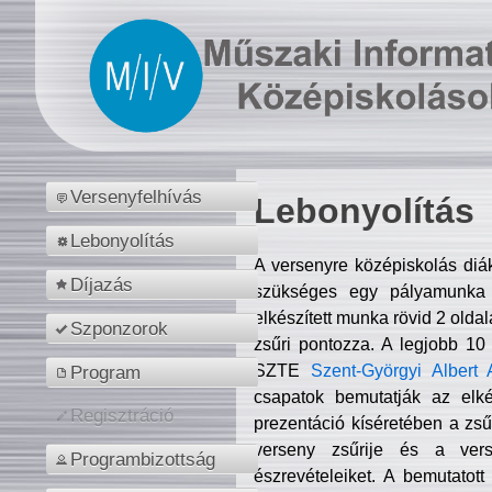
Versenyfelhívás
Lebonyolítás
Lebonyolítás
A versenyre középiskolás diá
Díjazás
szükséges egy pályamunka f
elkészített munka rövid 2 olda
Szponzorok
zsűri pontozza. A legjobb 10
SZTE
Szent-Györgyi Albert 
Program
csapatok bemutatják az elké
Regisztráció
prezentáció kíséretében a zs
verseny zsűrije és a verse
Programbizottság
észrevételeiket. A bemutatott