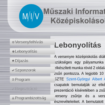
Versenyfelhívás
Lebonyolítás
Lebonyolítás
A versenyre középiskolás diá
Díjazás
szükséges egy pályamunka f
elkészített munka rövid 2 olda
Szponzorok
zsűri pontozza. A legjobb 10
SZTE
Szent-Györgyi Albert 
Program
csapatok bemutatják az elké
Regisztráció
prezentáció kíséretében a zs
verseny zsűrije és a verse
Programbizottság
észrevételeiket. A bemutatott