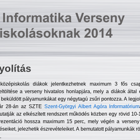
olítás
középiskolás diákok jelentkezhetnek maximum 3 fős csa
ltöltése a verseny hivatalos honlapjára, mely a diákok által e
A beküldött pályamunkákat egy négytagú zsűri pontozza. A legj
uár 28-án az SZTE
Szent-Györgyi Albert Agóra Informatórium
tatják az elkészített rendszert működés közben egy rövid 10-12
rezentáció hossza maximum 15 perc, mely végén a verseny 
déseiket, jelezhetik észrevételeiket. A bemutatott pályamunkák r
.