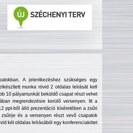
patokban. A jelentkezéshez szükséges egy
lkészített munka rövid 2 oldalas leírását kell
obb 10 pályamunkát beküldő csapat részt vehet
ában megrendezésre kerülő versenyen. Itt a
 ppt-ből álló prezentáció kíséretében a zsűri
zsűrije és a versenyen részt vevő csapatok
övid két oldalas leírásából egy konferenciakötet