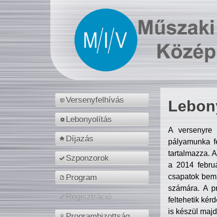
Versenyfelhívás
Lebony
Lebonyolítás
A versenyre 
Díjazás
pályamunka fe
tartalmazza. 
Szponzorok
a 2014 febr
csapatok bemu
Program
számára. A p
Regisztráció
feltehetik kér
is készül majd
Programbizottság