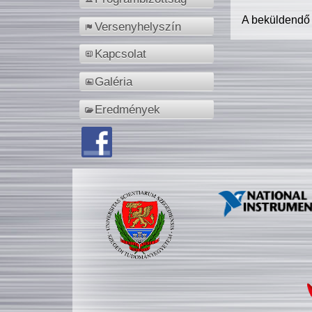
A beküldendő
Versenyhelyszín
Kapcsolat
Galéria
Eredmények