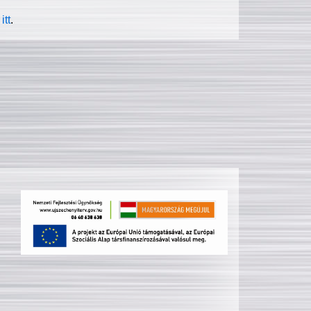
itt
.