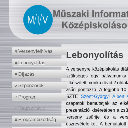
Versenyfelhívás
Lebonyolítás
Lebonyolítás
A versenyre középiskolás diá
Díjazás
szükséges egy pályamunka f
elkészített munka rövid 2 olda
Szponzorok
zsűri pontozza. A legjobb 10
SZTE
Szent-Györgyi Albert 
Program
csapatok bemutatják az elké
Regisztráció
prezentáció kíséretében a zs
verseny zsűrije és a verse
Programbizottság
észrevételeiket. A bemutatott