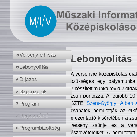
Versenyfelhívás
Lebonyolítás
Lebonyolítás
A versenyre középiskolás diá
Díjazás
szükséges egy pályamunka f
elkészített munka rövid 2 olda
Szponzorok
zsűri pontozza. A legjobb 10
SZTE
Szent-Györgyi Albert 
Program
csapatok bemutatják az elké
Regisztráció
prezentáció kíséretében a zs
verseny zsűrije és a verse
Programbizottság
észrevételeiket. A bemutatott