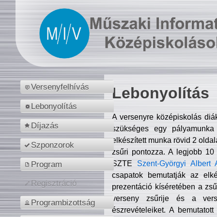
Versenyfelhívás
Lebonyolítás
Lebonyolítás
A versenyre középiskolás diá
Díjazás
szükséges egy pályamunka f
elkészített munka rövid 2 olda
Szponzorok
zsűri pontozza. A legjobb 10
SZTE
Szent-Györgyi Albert 
Program
csapatok bemutatják az elké
Regisztráció
prezentáció kíséretében a zs
verseny zsűrije és a verse
Programbizottság
észrevételeiket. A bemutatott