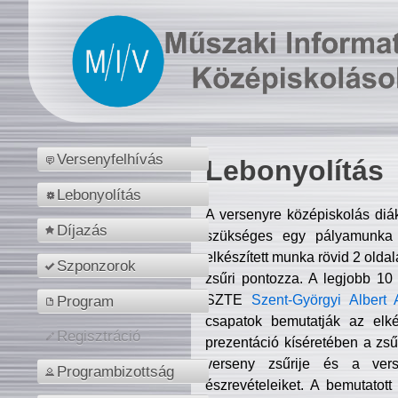
Versenyfelhívás
Lebonyolítás
Lebonyolítás
A versenyre középiskolás diá
Díjazás
szükséges egy pályamunka f
elkészített munka rövid 2 olda
Szponzorok
zsűri pontozza. A legjobb 10
SZTE
Szent-Györgyi Albert 
Program
csapatok bemutatják az elké
Regisztráció
prezentáció kíséretében a zs
verseny zsűrije és a verse
Programbizottság
észrevételeiket. A bemutatott