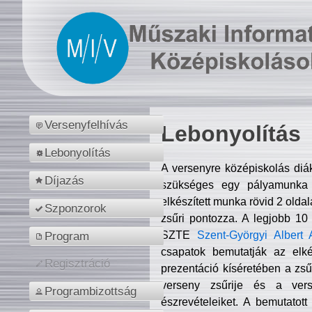
Versenyfelhívás
Lebonyolítás
Lebonyolítás
A versenyre középiskolás diá
Díjazás
szükséges egy pályamunka f
elkészített munka rövid 2 olda
Szponzorok
zsűri pontozza. A legjobb 10
SZTE
Szent-Györgyi Albert 
Program
csapatok bemutatják az elké
Regisztráció
prezentáció kíséretében a zs
verseny zsűrije és a verse
Programbizottság
észrevételeiket. A bemutatott