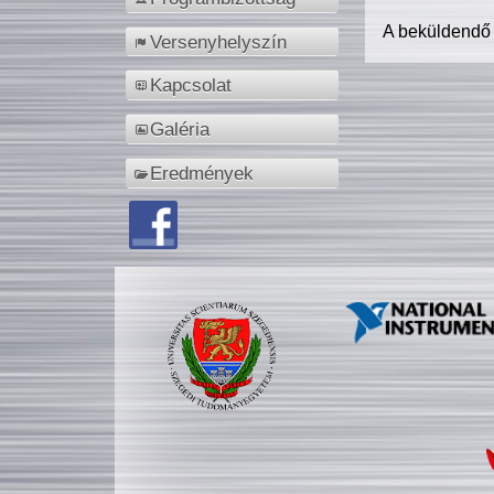
A beküldendő
Versenyhelyszín
Kapcsolat
Galéria
Eredmények