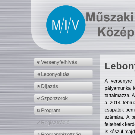
Versenyfelhívás
Lebony
Lebonyolítás
A versenyre 
Díjazás
pályamunka fe
tartalmazza. 
Szponzorok
a 2014 febr
csapatok bemu
Program
számára. A p
Regisztráció
feltehetik kér
is készül majd
Programbizottság