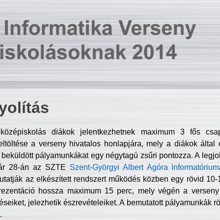
olítás
középiskolás diákok jelentkezhetnek maximum 3 fős csa
ltöltése a verseny hivatalos honlapjára, mely a diákok által e
A beküldött pályamunkákat egy négytagú zsűri pontozza. A legj
uár 28-án az SZTE
Szent-Györgyi Albert Agóra Informatórium
tatják az elkészített rendszert működés közben egy rövid 10-12
rezentáció hossza maximum 15 perc, mely végén a verseny 
déseiket, jelezhetik észrevételeiket. A bemutatott pályamunkák r
.