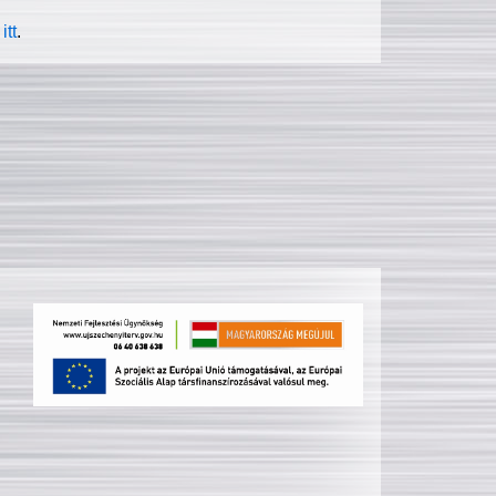
itt
.