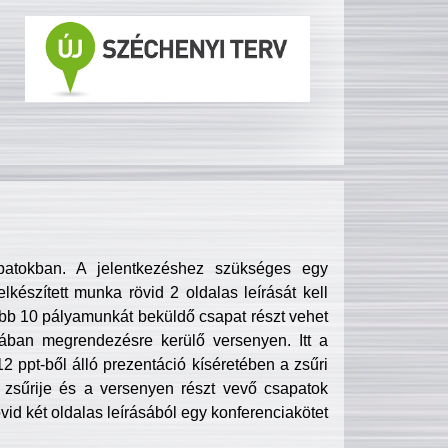
patokban. A jelentkezéshez szükséges egy
lkészített munka rövid 2 oldalas leírását kell
obb 10 pályamunkát beküldő csapat részt vehet
ában megrendezésre kerülő versenyen. Itt a
 ppt-ből álló prezentáció kíséretében a zsűri
zsűrije és a versenyen részt vevő csapatok
övid két oldalas leírásából egy konferenciakötet