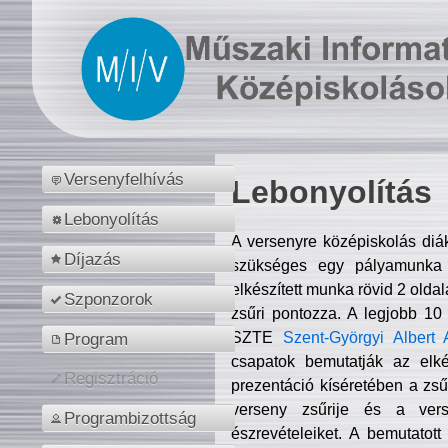
Versenyfelhívás
Lebonyolítás
Lebonyolítás
A versenyre középiskolás diá
Díjazás
szükséges egy pályamunka f
elkészített munka rövid 2 olda
Szponzorok
zsűri pontozza. A legjobb 10
SZTE
Szent-Györgyi Albert 
Program
csapatok bemutatják az elké
Regisztráció
prezentáció kíséretében a zs
verseny zsűrije és a verse
Programbizottság
észrevételeiket. A bemutatott