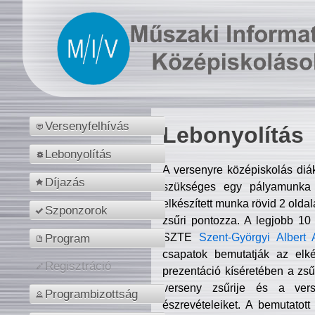
Versenyfelhívás
Lebonyolítás
Lebonyolítás
A versenyre középiskolás diá
Díjazás
szükséges egy pályamunka f
elkészített munka rövid 2 olda
Szponzorok
zsűri pontozza. A legjobb 10
SZTE
Szent-Györgyi Albert 
Program
csapatok bemutatják az elké
Regisztráció
prezentáció kíséretében a zs
verseny zsűrije és a verse
Programbizottság
észrevételeiket. A bemutatott