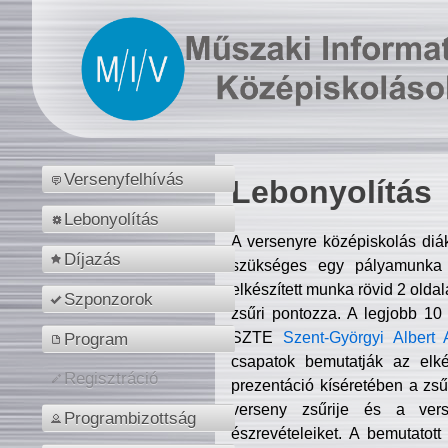
Versenyfelhívás
Lebonyolítás
Lebonyolítás
A versenyre középiskolás diá
Díjazás
szükséges egy pályamunka f
elkészített munka rövid 2 olda
Szponzorok
zsűri pontozza. A legjobb 10
SZTE
Szent-Györgyi Albert 
Program
csapatok bemutatják az elké
Regisztráció
prezentáció kíséretében a zs
verseny zsűrije és a verse
Programbizottság
észrevételeiket. A bemutatott