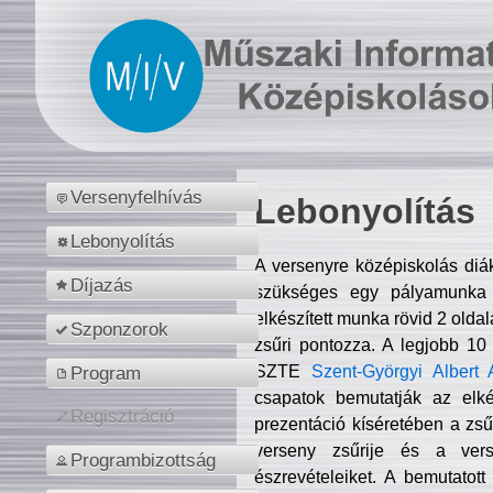
Versenyfelhívás
Lebonyolítás
Lebonyolítás
A versenyre középiskolás diá
Díjazás
szükséges egy pályamunka f
elkészített munka rövid 2 olda
Szponzorok
zsűri pontozza. A legjobb 10
SZTE
Szent-Györgyi Albert 
Program
csapatok bemutatják az elké
Regisztráció
prezentáció kíséretében a zs
verseny zsűrije és a verse
Programbizottság
észrevételeiket. A bemutatott