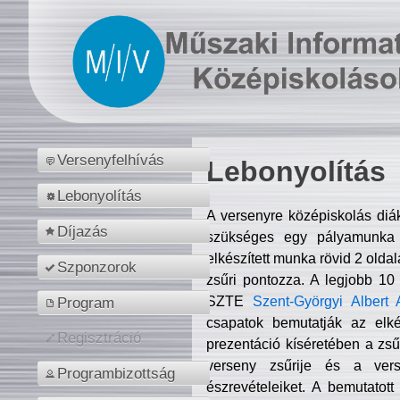
Versenyfelhívás
Lebonyolítás
Lebonyolítás
A versenyre középiskolás diá
Díjazás
szükséges egy pályamunka f
elkészített munka rövid 2 olda
Szponzorok
zsűri pontozza. A legjobb 10
SZTE
Szent-Györgyi Albert 
Program
csapatok bemutatják az elké
Regisztráció
prezentáció kíséretében a zs
verseny zsűrije és a verse
Programbizottság
észrevételeiket. A bemutatott