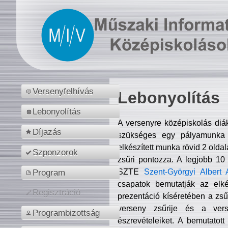
Versenyfelhívás
Lebonyolítás
Lebonyolítás
A versenyre középiskolás diá
Díjazás
szükséges egy pályamunka f
elkészített munka rövid 2 olda
Szponzorok
zsűri pontozza. A legjobb 10
SZTE
Szent-Györgyi Albert 
Program
csapatok bemutatják az elké
Regisztráció
prezentáció kíséretében a zs
verseny zsűrije és a verse
Programbizottság
észrevételeiket. A bemutatott