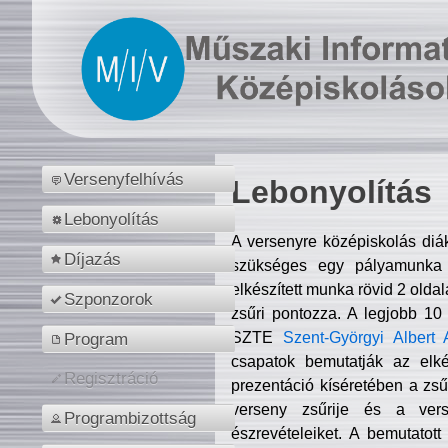
Versenyfelhívás
Lebonyolítás
Lebonyolítás
A versenyre középiskolás diá
Díjazás
szükséges egy pályamunka f
elkészített munka rövid 2 olda
Szponzorok
zsűri pontozza. A legjobb 10
SZTE
Szent-Györgyi Albert 
Program
csapatok bemutatják az elké
Regisztráció
prezentáció kíséretében a zs
verseny zsűrije és a verse
Programbizottság
észrevételeiket. A bemutatott