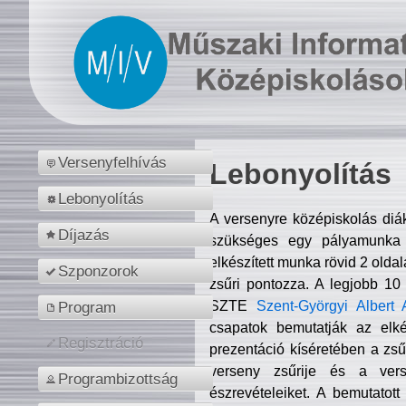
Versenyfelhívás
Lebonyolítás
Lebonyolítás
A versenyre középiskolás diá
Díjazás
szükséges egy pályamunka f
elkészített munka rövid 2 olda
Szponzorok
zsűri pontozza. A legjobb 10
SZTE
Szent-Györgyi Albert 
Program
csapatok bemutatják az elké
Regisztráció
prezentáció kíséretében a zs
verseny zsűrije és a verse
Programbizottság
észrevételeiket. A bemutatott