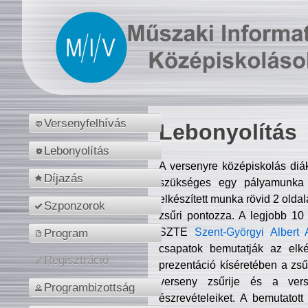
Versenyfelhívás
Lebonyolítás
Lebonyolítás
A versenyre középiskolás diá
Díjazás
szükséges egy pályamunka f
elkészített munka rövid 2 olda
Szponzorok
zsűri pontozza. A legjobb 10
SZTE
Szent-Györgyi Albert 
Program
csapatok bemutatják az elké
Regisztráció
prezentáció kíséretében a zs
verseny zsűrije és a verse
Programbizottság
észrevételeiket. A bemutatott