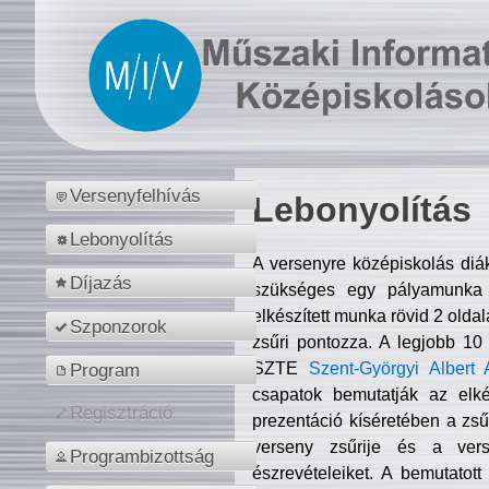
Versenyfelhívás
Lebonyolítás
Lebonyolítás
A versenyre középiskolás diá
Díjazás
szükséges egy pályamunka f
elkészített munka rövid 2 olda
Szponzorok
zsűri pontozza. A legjobb 10
SZTE
Szent-Györgyi Albert 
Program
csapatok bemutatják az elké
Regisztráció
prezentáció kíséretében a zs
verseny zsűrije és a verse
Programbizottság
észrevételeiket. A bemutatott