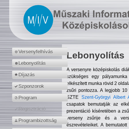
Versenyfelhívás
Lebonyolítás
Lebonyolítás
A versenyre középiskolás diá
Díjazás
szükséges egy pályamunka f
elkészített munka rövid 2 olda
Szponzorok
zsűri pontozza. A legjobb 10
SZTE
Szent-Györgyi Albert 
Program
csapatok bemutatják az elké
Regisztráció
prezentáció kíséretében a zs
verseny zsűrije és a verse
Programbizottság
észrevételeiket. A bemutatott