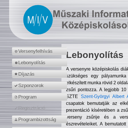
Versenyfelhívás
Lebonyolítás
Lebonyolítás
A versenyre középiskolás diá
Díjazás
szükséges egy pályamunka f
elkészített munka rövid 2 olda
Szponzorok
zsűri pontozza. A legjobb 10
SZTE
Szent-Györgyi Albert 
Program
csapatok bemutatják az elké
Regisztráció
prezentáció kíséretében a zs
verseny zsűrije és a verse
Programbizottság
észrevételeiket. A bemutatott