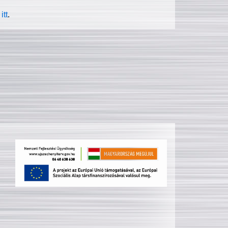
itt
.