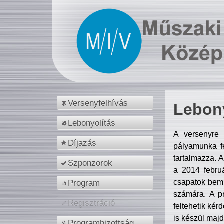
Versenyfelhívás
Lebony
Lebonyolítás
A versenyre 
Díjazás
pályamunka fe
tartalmazza. 
Szponzorok
a 2014 febr
csapatok bemu
Program
számára. A p
Regisztráció
feltehetik kér
is készül majd
Programbizottság