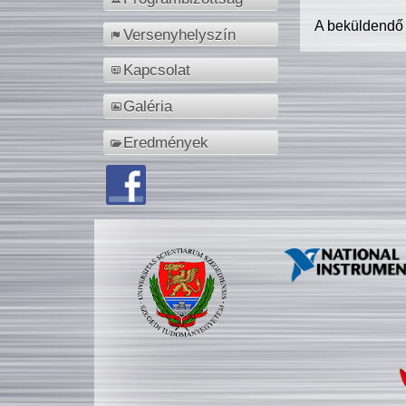
A beküldendő
Versenyhelyszín
Kapcsolat
Galéria
Eredmények