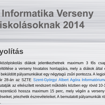
olítás
középiskolás diákok jelentkezhetnek maximum 3 fős csa
ltöltése a verseny hivatalos honlapjára, mely a diákok által e
A beküldött pályamunkákat egy négytagú zsűri pontozza. A legj
uár 28-án az SZTE
Szent-Györgyi Albert Agóra Informatórium
tatják az elkészített rendszert működés közben egy rövid 10-12
rezentáció hossza maximum 15 perc, mely végén a verseny 
déseiket, jelezhetik észrevételeiket. A bemutatott pályamunkák r
.