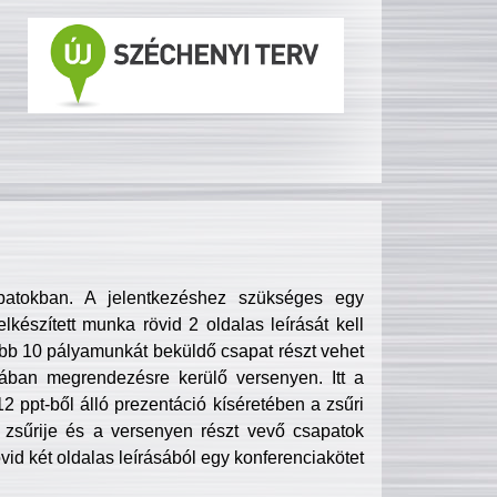
patokban. A jelentkezéshez szükséges egy
lkészített munka rövid 2 oldalas leírását kell
obb 10 pályamunkát beküldő csapat részt vehet
ában megrendezésre kerülő versenyen. Itt a
 ppt-ből álló prezentáció kíséretében a zsűri
zsűrije és a versenyen részt vevő csapatok
övid két oldalas leírásából egy konferenciakötet