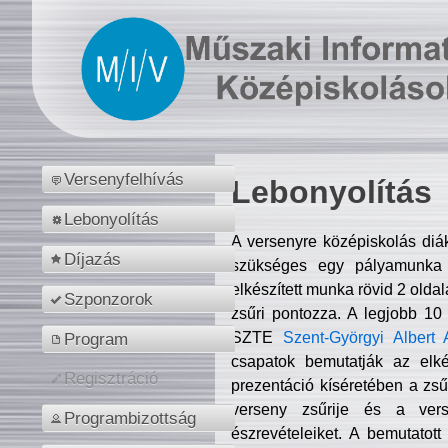
Versenyfelhívás
Lebonyolítás
Lebonyolítás
A versenyre középiskolás diá
Díjazás
szükséges egy pályamunka f
elkészített munka rövid 2 olda
Szponzorok
zsűri pontozza. A legjobb 10
SZTE
Szent-Györgyi Albert 
Program
csapatok bemutatják az elké
Regisztráció
prezentáció kíséretében a zs
verseny zsűrije és a verse
Programbizottság
észrevételeiket. A bemutatott