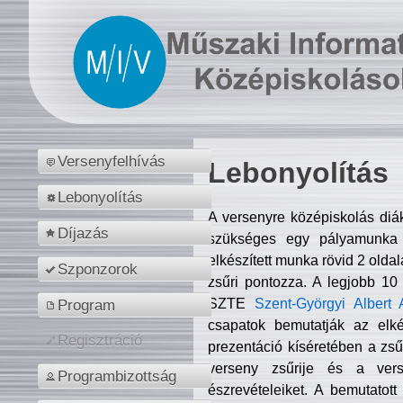
Versenyfelhívás
Lebonyolítás
Lebonyolítás
A versenyre középiskolás diá
Díjazás
szükséges egy pályamunka f
elkészített munka rövid 2 olda
Szponzorok
zsűri pontozza. A legjobb 10
SZTE
Szent-Györgyi Albert 
Program
csapatok bemutatják az elké
Regisztráció
prezentáció kíséretében a zs
verseny zsűrije és a verse
Programbizottság
észrevételeiket. A bemutatott