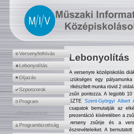
Versenyfelhívás
Lebonyolítás
Lebonyolítás
A versenyre középiskolás diá
Díjazás
szükséges egy pályamunka f
elkészített munka rövid 2 olda
Szponzorok
zsűri pontozza. A legjobb 10
SZTE
Szent-Györgyi Albert 
Program
csapatok bemutatják az elké
Regisztráció
prezentáció kíséretében a zs
verseny zsűrije és a verse
Programbizottság
észrevételeiket. A bemutatott