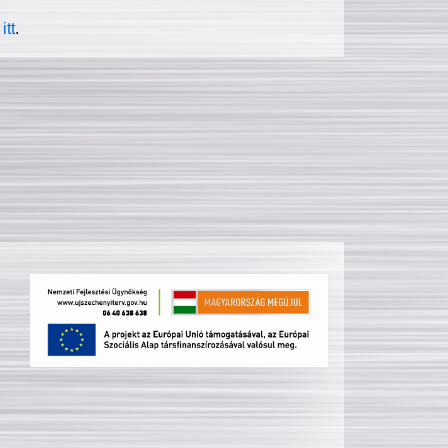
itt
.