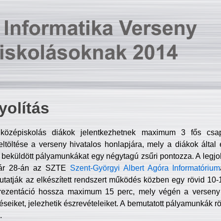
olítás
középiskolás diákok jelentkezhetnek maximum 3 fős csa
ltöltése a verseny hivatalos honlapjára, mely a diákok által e
A beküldött pályamunkákat egy négytagú zsűri pontozza. A legj
uár 28-án az SZTE
Szent-Györgyi Albert Agóra Informatórium
tatják az elkészített rendszert működés közben egy rövid 10-12
rezentáció hossza maximum 15 perc, mely végén a verseny 
déseiket, jelezhetik észrevételeiket. A bemutatott pályamunkák r
.