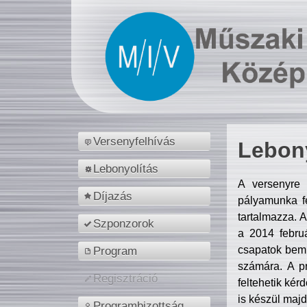
Versenyfelhívás
Lebony
Lebonyolítás
A versenyre 
Díjazás
pályamunka fe
tartalmazza. 
Szponzorok
a 2014 febr
csapatok bemu
Program
számára. A p
Regisztráció
feltehetik kér
is készül majd
Programbizottság