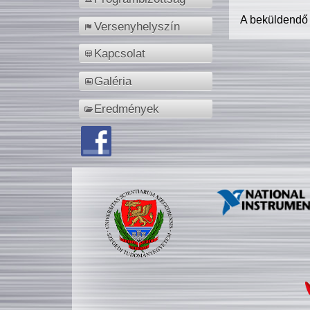
A beküldendő
Versenyhelyszín
Kapcsolat
Galéria
Eredmények