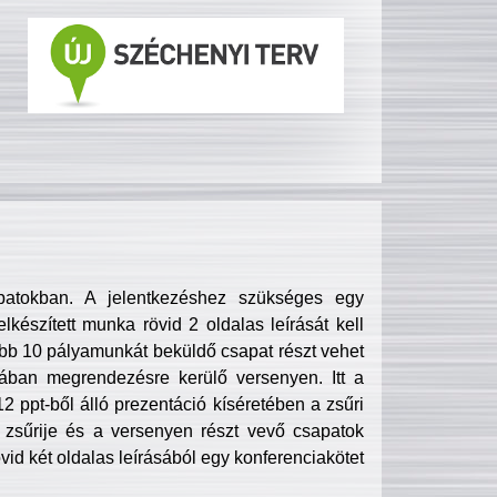
patokban. A jelentkezéshez szükséges egy
lkészített munka rövid 2 oldalas leírását kell
obb 10 pályamunkát beküldő csapat részt vehet
ában megrendezésre kerülő versenyen. Itt a
 ppt-ből álló prezentáció kíséretében a zsűri
zsűrije és a versenyen részt vevő csapatok
övid két oldalas leírásából egy konferenciakötet