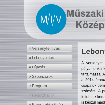
Versenyfelhívás
Lebony
Lebonyolítás
A versenyre 
Díjazás
pályamunka fe
tartalmazza. 
Szponzorok
a 2014 febr
csapatok bemu
Program
számára. A p
Regisztráció
feltehetik kér
is készül majd
Programbizottság