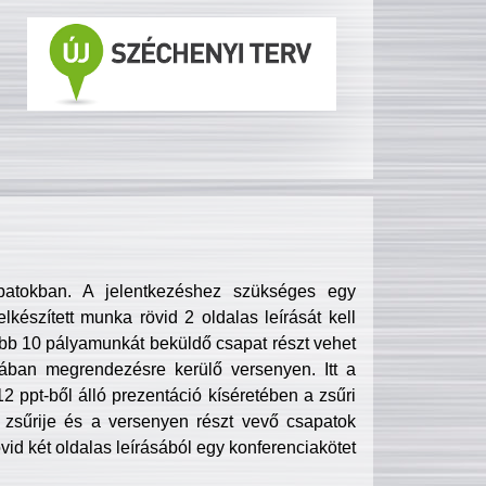
patokban. A jelentkezéshez szükséges egy
lkészített munka rövid 2 oldalas leírását kell
obb 10 pályamunkát beküldő csapat részt vehet
ában megrendezésre kerülő versenyen. Itt a
 ppt-ből álló prezentáció kíséretében a zsűri
zsűrije és a versenyen részt vevő csapatok
övid két oldalas leírásából egy konferenciakötet