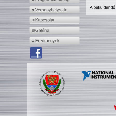
A beküldendő
Versenyhelyszín
Kapcsolat
Galéria
Eredmények