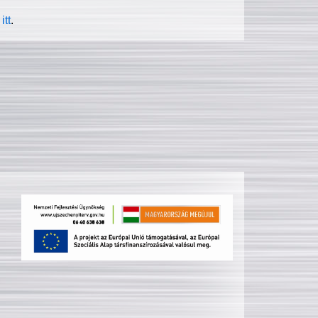
itt
.