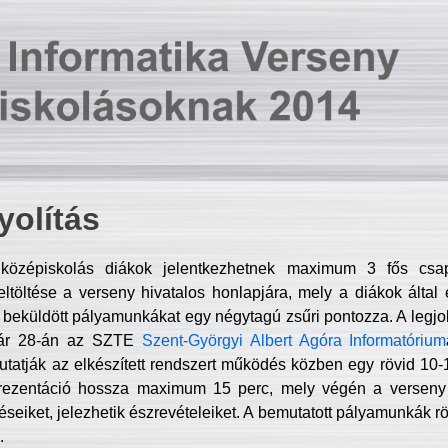
olítás
középiskolás diákok jelentkezhetnek maximum 3 fős csa
ltöltése a verseny hivatalos honlapjára, mely a diákok által e
A beküldött pályamunkákat egy négytagú zsűri pontozza. A legj
uár 28-án az SZTE
Szent-Györgyi Albert Agóra Informatórium
tatják az elkészített rendszert működés közben egy rövid 10-12
rezentáció hossza maximum 15 perc, mely végén a verseny 
déseiket, jelezhetik észrevételeiket. A bemutatott pályamunkák r
.