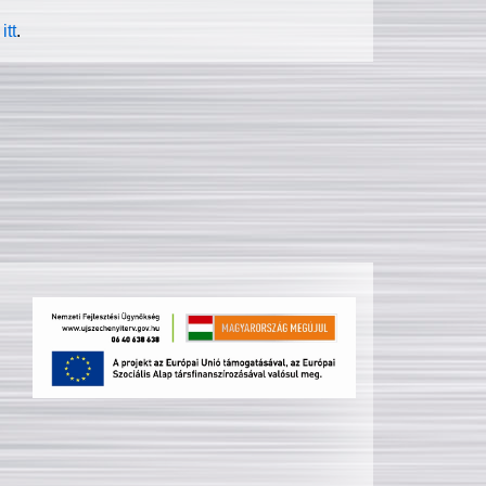
itt
.