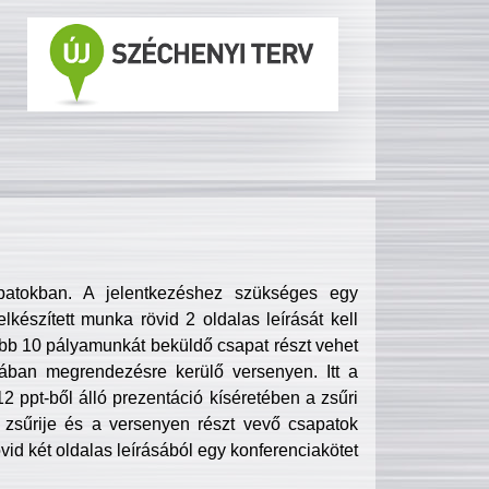
patokban. A jelentkezéshez szükséges egy
lkészített munka rövid 2 oldalas leírását kell
obb 10 pályamunkát beküldő csapat részt vehet
ában megrendezésre kerülő versenyen. Itt a
 ppt-ből álló prezentáció kíséretében a zsűri
zsűrije és a versenyen részt vevő csapatok
övid két oldalas leírásából egy konferenciakötet