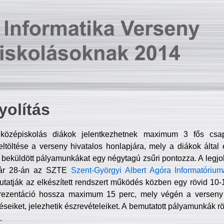
olítás
középiskolás diákok jelentkezhetnek maximum 3 fős csa
ltöltése a verseny hivatalos honlapjára, mely a diákok által e
A beküldött pályamunkákat egy négytagú zsűri pontozza. A legj
uár 28-án az SZTE
Szent-Györgyi Albert Agóra Informatórium
tatják az elkészített rendszert működés közben egy rövid 10-12
rezentáció hossza maximum 15 perc, mely végén a verseny 
déseiket, jelezhetik észrevételeiket. A bemutatott pályamunkák r
.