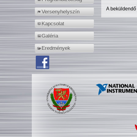
A beküldendő
Versenyhelyszín
Kapcsolat
Galéria
Eredmények