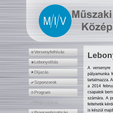
Versenyfelhívás
Lebony
Lebonyolítás
A versenyre 
Díjazás
pályamunka fe
tartalmazza. 
Szponzorok
a 2014 febr
csapatok bemu
Program
számára. A p
Regisztráció
feltehetik kér
is készül majd
Programbizottság