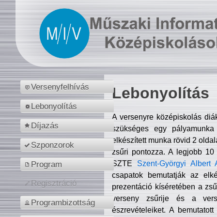
Versenyfelhívás
Lebonyolítás
Lebonyolítás
A versenyre középiskolás diá
Díjazás
szükséges egy pályamunka f
elkészített munka rövid 2 olda
Szponzorok
zsűri pontozza. A legjobb 10
SZTE
Szent-Györgyi Albert 
Program
csapatok bemutatják az elké
Regisztráció
prezentáció kíséretében a zs
verseny zsűrije és a verse
Programbizottság
észrevételeiket. A bemutatott