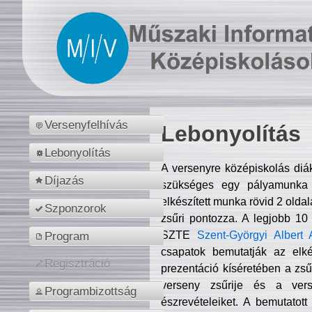
Versenyfelhívás
Lebonyolítás
Lebonyolítás
A versenyre középiskolás diá
Díjazás
szükséges egy pályamunka f
elkészített munka rövid 2 olda
Szponzorok
zsűri pontozza. A legjobb 10
SZTE
Szent-Györgyi Albert 
Program
csapatok bemutatják az elké
Regisztráció
prezentáció kíséretében a zs
verseny zsűrije és a verse
Programbizottság
észrevételeiket. A bemutatott