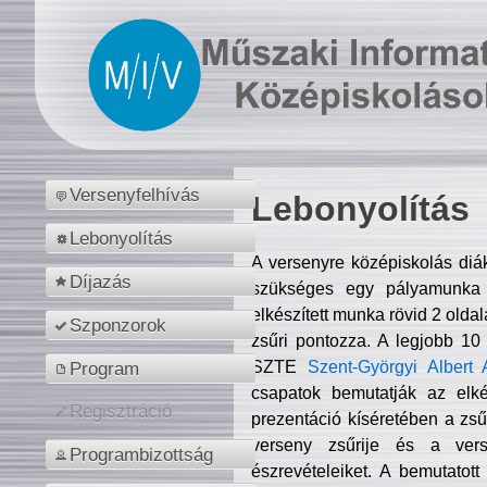
Versenyfelhívás
Lebonyolítás
Lebonyolítás
A versenyre középiskolás diá
Díjazás
szükséges egy pályamunka f
elkészített munka rövid 2 olda
Szponzorok
zsűri pontozza. A legjobb 10
SZTE
Szent-Györgyi Albert 
Program
csapatok bemutatják az elké
Regisztráció
prezentáció kíséretében a zs
verseny zsűrije és a verse
Programbizottság
észrevételeiket. A bemutatott