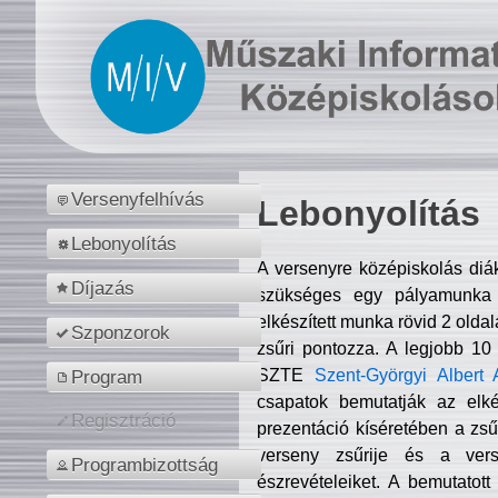
Versenyfelhívás
Lebonyolítás
Lebonyolítás
A versenyre középiskolás diá
Díjazás
szükséges egy pályamunka f
elkészített munka rövid 2 olda
Szponzorok
zsűri pontozza. A legjobb 10
SZTE
Szent-Györgyi Albert 
Program
csapatok bemutatják az elké
Regisztráció
prezentáció kíséretében a zs
verseny zsűrije és a verse
Programbizottság
észrevételeiket. A bemutatott