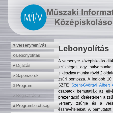
Versenyfelhívás
Lebonyolítás
Lebonyolítás
A versenyre középiskolás diá
Díjazás
szükséges egy pályamunka f
elkészített munka rövid 2 olda
Szponzorok
zsűri pontozza. A legjobb 10
SZTE
Szent-Györgyi Albert 
Program
csapatok bemutatják az elké
Regisztráció
prezentáció kíséretében a zs
verseny zsűrije és a verse
Programbizottság
észrevételeiket. A bemutatott