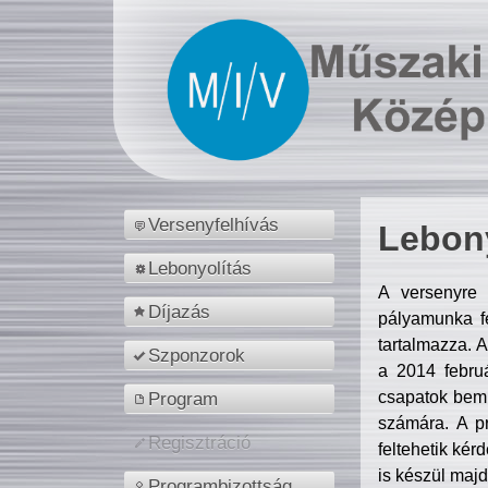
Versenyfelhívás
Lebony
Lebonyolítás
A versenyre 
Díjazás
pályamunka fe
tartalmazza. 
Szponzorok
a 2014 febr
csapatok bemu
Program
számára. A p
Regisztráció
feltehetik kér
is készül majd
Programbizottság