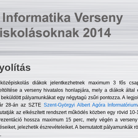
olítás
középiskolás diákok jelentkezhetnek maximum 3 fős csa
ltöltése a verseny hivatalos honlapjára, mely a diákok által e
A beküldött pályamunkákat egy négytagú zsűri pontozza. A legj
uár 28-án az SZTE
Szent-Györgyi Albert Agóra Informatórium
tatják az elkészített rendszert működés közben egy rövid 10-12
rezentáció hossza maximum 15 perc, mely végén a verseny 
déseiket, jelezhetik észrevételeiket. A bemutatott pályamunkák r
.