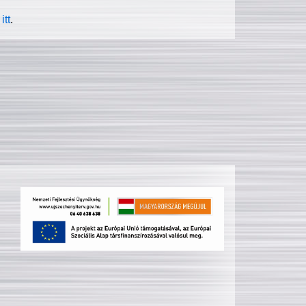
itt
.