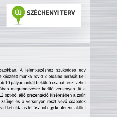
patokban. A jelentkezéshez szükséges egy
lkészített munka rövid 2 oldalas leírását kell
obb 10 pályamunkát beküldő csapat részt vehet
ában megrendezésre kerülő versenyen. Itt a
 ppt-ből álló prezentáció kíséretében a zsűri
zsűrije és a versenyen részt vevő csapatok
övid két oldalas leírásából egy konferenciakötet