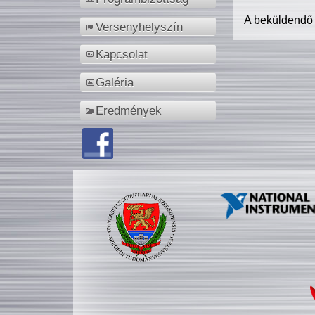
A beküldendő
Versenyhelyszín
Kapcsolat
Galéria
Eredmények