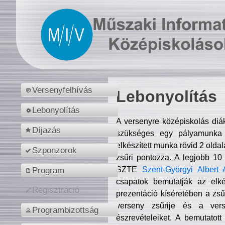
Versenyfelhívás
Lebonyolítás
Lebonyolítás
A versenyre középiskolás diá
Díjazás
szükséges egy pályamunka f
elkészített munka rövid 2 olda
Szponzorok
zsűri pontozza. A legjobb 10
SZTE
Szent-Györgyi Albert 
Program
csapatok bemutatják az elké
Regisztráció
prezentáció kíséretében a zs
verseny zsűrije és a verse
Programbizottság
észrevételeiket. A bemutatott