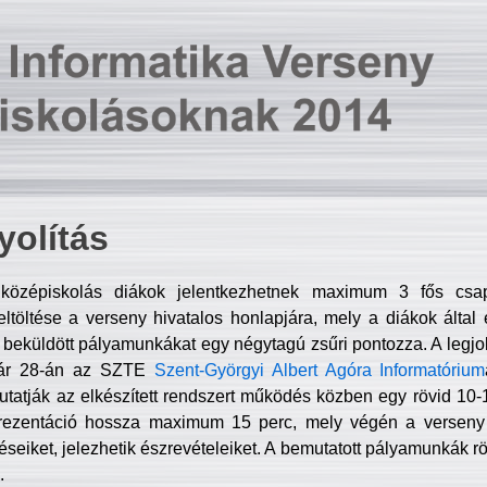
olítás
középiskolás diákok jelentkezhetnek maximum 3 fős csa
ltöltése a verseny hivatalos honlapjára, mely a diákok által e
A beküldött pályamunkákat egy négytagú zsűri pontozza. A legj
uár 28-án az SZTE
Szent-Györgyi Albert Agóra Informatórium
tatják az elkészített rendszert működés közben egy rövid 10-12
rezentáció hossza maximum 15 perc, mely végén a verseny 
déseiket, jelezhetik észrevételeiket. A bemutatott pályamunkák r
.