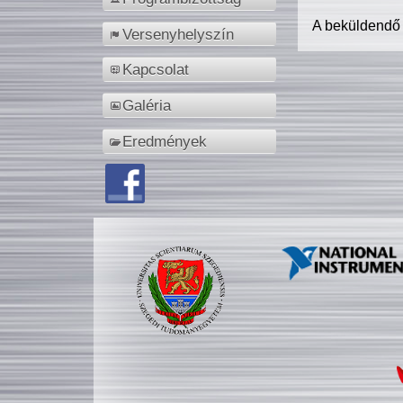
A beküldendő
Versenyhelyszín
Kapcsolat
Galéria
Eredmények