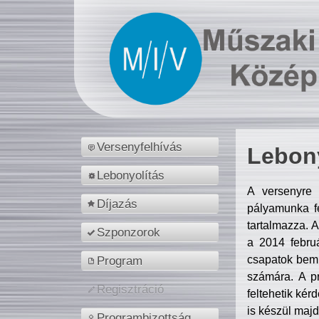
Versenyfelhívás
Lebony
Lebonyolítás
A versenyre 
Díjazás
pályamunka fe
tartalmazza. 
Szponzorok
a 2014 febr
csapatok bemu
Program
számára. A p
Regisztráció
feltehetik kér
is készül majd
Programbizottság