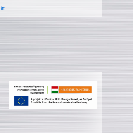
itt
.