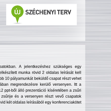
patokban. A jelentkezéshez szükséges egy
lkészített munka rövid 2 oldalas leírását kell
obb 10 pályamunkát beküldő csapat részt vehet
ában megrendezésre kerülő versenyen. Itt a
 ppt-ből álló prezentáció kíséretében a zsűri
zsűrije és a versenyen részt vevő csapatok
övid két oldalas leírásából egy konferenciakötet