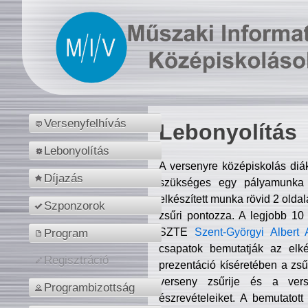
Versenyfelhívás
Lebonyolítás
Lebonyolítás
A versenyre középiskolás diá
Díjazás
szükséges egy pályamunka f
elkészített munka rövid 2 olda
Szponzorok
zsűri pontozza. A legjobb 10
SZTE
Szent-Györgyi Albert 
Program
csapatok bemutatják az elké
Regisztráció
prezentáció kíséretében a zs
verseny zsűrije és a verse
Programbizottság
észrevételeiket. A bemutatott