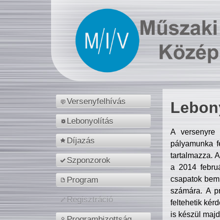
Versenyfelhívás
Lebony
Lebonyolítás
A versenyre 
Díjazás
pályamunka fe
tartalmazza. 
Szponzorok
a 2014 febr
csapatok bemu
Program
számára. A p
Regisztráció
feltehetik kér
is készül majd
Programbizottság