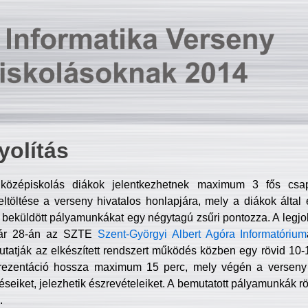
olítás
középiskolás diákok jelentkezhetnek maximum 3 fős csa
ltöltése a verseny hivatalos honlapjára, mely a diákok által e
A beküldött pályamunkákat egy négytagú zsűri pontozza. A legj
uár 28-án az SZTE
Szent-Györgyi Albert Agóra Informatórium
tatják az elkészített rendszert működés közben egy rövid 10-12
rezentáció hossza maximum 15 perc, mely végén a verseny 
déseiket, jelezhetik észrevételeiket. A bemutatott pályamunkák r
.