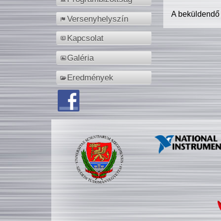
A beküldendő
Versenyhelyszín
Kapcsolat
Galéria
Eredmények