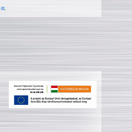
itt
.