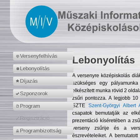
Versenyfelhívás
Lebonyolítás
Lebonyolítás
A versenyre középiskolás diá
Díjazás
szükséges egy pályamunka f
elkészített munka rövid 2 olda
Szponzorok
zsűri pontozza. A legjobb 10
SZTE
Szent-Györgyi Albert 
Program
csapatok bemutatják az elké
Regisztráció
prezentáció kíséretében a zs
verseny zsűrije és a verse
Programbizottság
észrevételeiket. A bemutatott