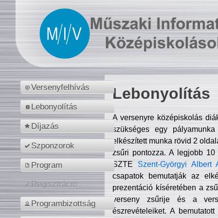
Versenyfelhívás
Lebonyolítás
Lebonyolítás
A versenyre középiskolás diá
Díjazás
szükséges egy pályamunka f
elkészített munka rövid 2 olda
Szponzorok
zsűri pontozza. A legjobb 10
SZTE
Szent-Györgyi Albert 
Program
csapatok bemutatják az elké
Regisztráció
prezentáció kíséretében a zs
verseny zsűrije és a verse
Programbizottság
észrevételeiket. A bemutatott