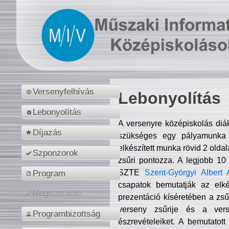
Versenyfelhívás
Lebonyolítás
Lebonyolítás
A versenyre középiskolás diá
Díjazás
szükséges egy pályamunka f
elkészített munka rövid 2 olda
Szponzorok
zsűri pontozza. A legjobb 10
SZTE
Szent-Györgyi Albert 
Program
csapatok bemutatják az elké
Regisztráció
prezentáció kíséretében a zs
verseny zsűrije és a verse
Programbizottság
észrevételeiket. A bemutatott