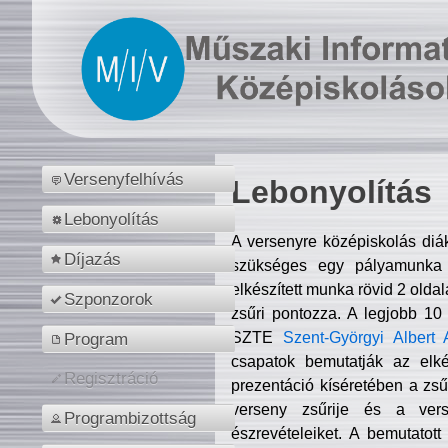
Versenyfelhívás
Lebonyolítás
Lebonyolítás
A versenyre középiskolás diá
Díjazás
szükséges egy pályamunka f
elkészített munka rövid 2 olda
Szponzorok
zsűri pontozza. A legjobb 10
SZTE
Szent-Györgyi Albert 
Program
csapatok bemutatják az elké
Regisztráció
prezentáció kíséretében a zs
verseny zsűrije és a verse
Programbizottság
észrevételeiket. A bemutatott