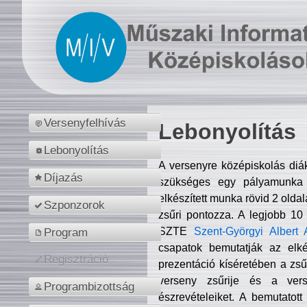
Versenyfelhívás
Lebonyolítás
Lebonyolítás
A versenyre középiskolás diá
Díjazás
szükséges egy pályamunka f
elkészített munka rövid 2 olda
Szponzorok
zsűri pontozza. A legjobb 10
SZTE
Szent-Györgyi Albert 
Program
csapatok bemutatják az elké
Regisztráció
prezentáció kíséretében a zs
verseny zsűrije és a verse
Programbizottság
észrevételeiket. A bemutatott