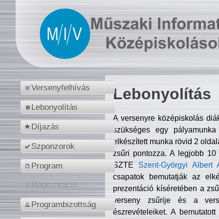
Versenyfelhívás
Lebonyolítás
Lebonyolítás
A versenyre középiskolás diá
Díjazás
szükséges egy pályamunka f
elkészített munka rövid 2 olda
Szponzorok
zsűri pontozza. A legjobb 10
SZTE
Szent-Györgyi Albert 
Program
csapatok bemutatják az elké
Regisztráció
prezentáció kíséretében a zs
verseny zsűrije és a verse
Programbizottság
észrevételeiket. A bemutatott