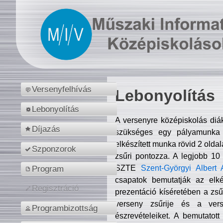
Versenyfelhívás
Lebonyolítás
Lebonyolítás
A versenyre középiskolás diá
Díjazás
szükséges egy pályamunka f
elkészített munka rövid 2 olda
Szponzorok
zsűri pontozza. A legjobb 10
SZTE
Szent-Györgyi Albert 
Program
csapatok bemutatják az elké
Regisztráció
prezentáció kíséretében a zs
verseny zsűrije és a verse
Programbizottság
észrevételeiket. A bemutatott