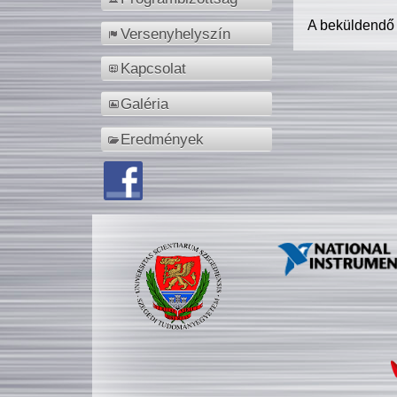
A beküldendő
Versenyhelyszín
Kapcsolat
Galéria
Eredmények