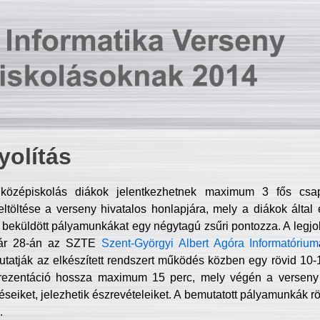
olítás
középiskolás diákok jelentkezhetnek maximum 3 fős csa
ltöltése a verseny hivatalos honlapjára, mely a diákok által e
A beküldött pályamunkákat egy négytagú zsűri pontozza. A legj
uár 28-án az SZTE
Szent-Györgyi Albert Agóra Informatórium
tatják az elkészített rendszert működés közben egy rövid 10-12
rezentáció hossza maximum 15 perc, mely végén a verseny 
déseiket, jelezhetik észrevételeiket. A bemutatott pályamunkák r
.