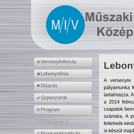
Versenyfelhívás
Lebony
Lebonyolítás
A versenyre 
Díjazás
pályamunka fe
tartalmazza. 
Szponzorok
a 2014 febr
csapatok bemu
Program
számára. A p
Regisztráció
feltehetik kér
is készül majd
Programbizottság