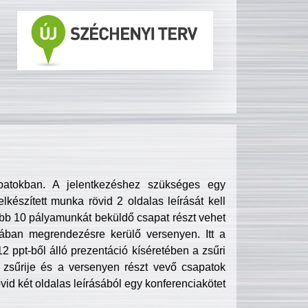
patokban. A jelentkezéshez szükséges egy
lkészített munka rövid 2 oldalas leírását kell
obb 10 pályamunkát beküldő csapat részt vehet
ában megrendezésre kerülő versenyen. Itt a
 ppt-ből álló prezentáció kíséretében a zsűri
zsűrije és a versenyen részt vevő csapatok
övid két oldalas leírásából egy konferenciakötet