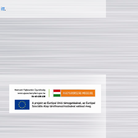
itt
.