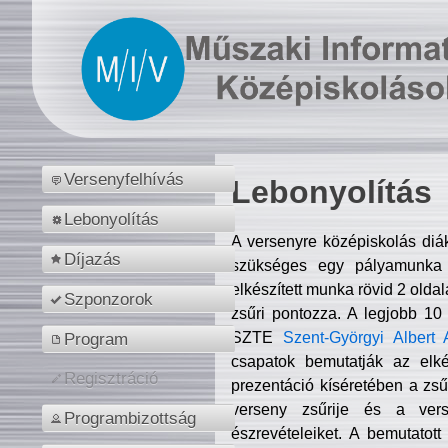
Versenyfelhívás
Lebonyolítás
Lebonyolítás
A versenyre középiskolás diá
Díjazás
szükséges egy pályamunka f
elkészített munka rövid 2 olda
Szponzorok
zsűri pontozza. A legjobb 10
SZTE
Szent-Györgyi Albert 
Program
csapatok bemutatják az elké
Regisztráció
prezentáció kíséretében a zs
verseny zsűrije és a verse
Programbizottság
észrevételeiket. A bemutatott