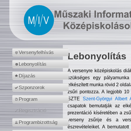
Versenyfelhívás
Lebonyolítás
Lebonyolítás
A versenyre középiskolás diá
Díjazás
szükséges egy pályamunka f
elkészített munka rövid 2 olda
Szponzorok
zsűri pontozza. A legjobb 10
SZTE
Szent-Györgyi Albert 
Program
csapatok bemutatják az elké
Regisztráció
prezentáció kíséretében a zs
verseny zsűrije és a verse
Programbizottság
észrevételeiket. A bemutatott