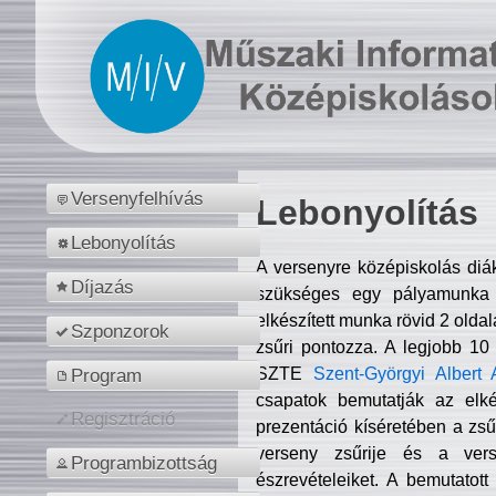
Versenyfelhívás
Lebonyolítás
Lebonyolítás
A versenyre középiskolás diá
Díjazás
szükséges egy pályamunka f
elkészített munka rövid 2 olda
Szponzorok
zsűri pontozza. A legjobb 10
SZTE
Szent-Györgyi Albert 
Program
csapatok bemutatják az elké
Regisztráció
prezentáció kíséretében a zs
verseny zsűrije és a verse
Programbizottság
észrevételeiket. A bemutatott